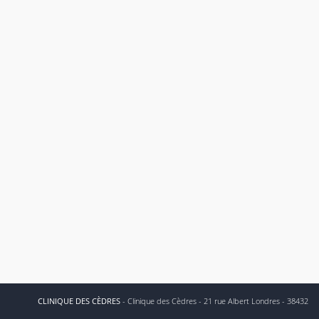
CLINIQUE DES CÈDRES
- Clinique des Cèdres - 21 rue Albert Londres - 38432